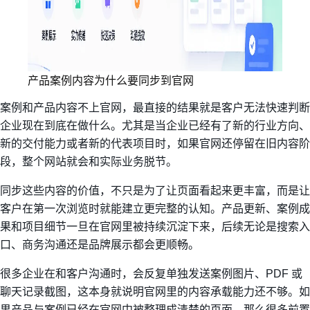
产品案例内容为什么要同步到官网
案例和产品内容不上官网，最直接的结果就是客户无法快速判断
企业现在到底在做什么。尤其是当企业已经有了新的行业方向、
新的交付能力或者新的代表项目时，如果官网还停留在旧内容阶
段，整个网站就会和实际业务脱节。
同步这些内容的价值，不只是为了让页面看起来更丰富，而是让
客户在第一次浏览时就能建立更完整的认知。产品更新、案例成
果和项目细节一旦在官网里被持续沉淀下来，后续无论是搜索入
口、商务沟通还是品牌展示都会更顺畅。
很多企业在和客户沟通时，会反复单独发送案例图片、PDF 或
聊天记录截图，这本身就说明官网里的内容承载能力还不够。如
果产品与案例已经在官网中被整理成清楚的页面，那么很多前置