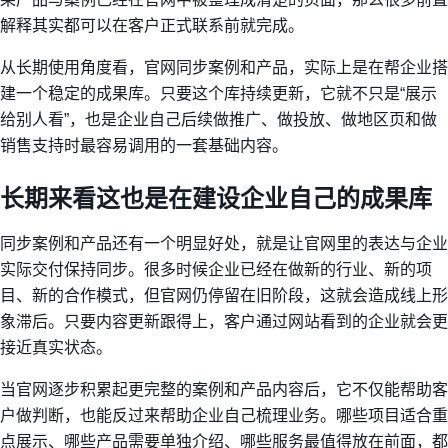
解释其实都可以在客户正式联系前就完成。
从长期使用角度看，官网同步案例和产品，实际上是在帮企业搭
建一个稳定的成果库。只要这个库持续更新，它就不只是“展示
给别人看”，也是企业自己后续做推广、做投放、做地区页和做
销售支持时最容易调用的一套基础内容。
长期来看这也是在建设企业自己的成果库
同步案例和产品还有一个明显好处，就是让官网里的表达与企业
实际交付保持同步。很多时候企业已经在做新的行业、新的项
目、新的合作模式，但官网仍停留在旧阶段，这就会造成线上形
象滞后。只要内容更新跟得上，客户通过网站看到的企业就会更
接近真实状态。
当官网逐步积累起更完整的案例和产品内容后，它不仅能帮助客
户做判断，也能反过来帮助企业自己梳理业务。哪些项目适合重
点展示、哪些产品需要单独介绍、哪些服务最值得放在前面，都