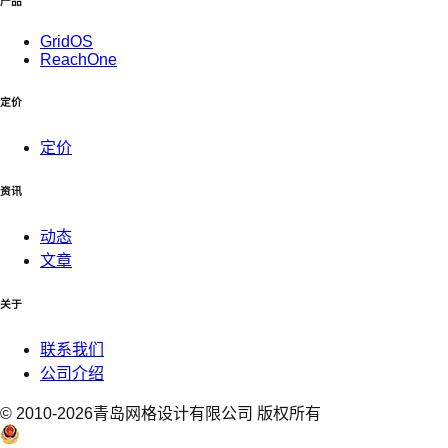
产品
GridOS
ReachOne
定价
定价
资讯
动态
文章
关于
联系我们
公司介绍
© 2010-2026青岛网格设计有限公司 版权所有