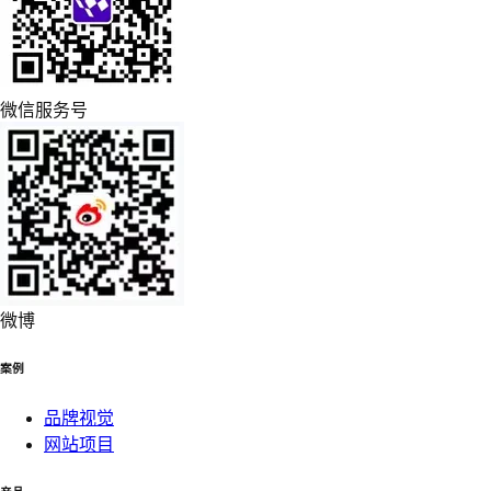
微信服务号
微博
案例
品牌视觉
网站项目