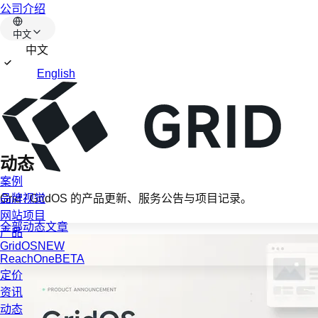
公司介绍
中文
中文
English
动态
案例
Grid / GridOS 的产品更新、服务公告与项目记录。
品牌视觉
网站项目
全部
动态
文章
产品
GridOS
NEW
ReachOne
BETA
定价
资讯
动态