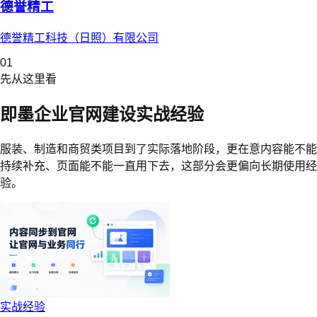
德誉精工
德誉精工科技（日照）有限公司
01
先从这里看
即墨企业官网建设实战经验
服装、制造和商贸类项目到了实际落地阶段，更在意内容能不能
持续补充、页面能不能一直用下去，这部分会更偏向长期使用经
验。
实战经验