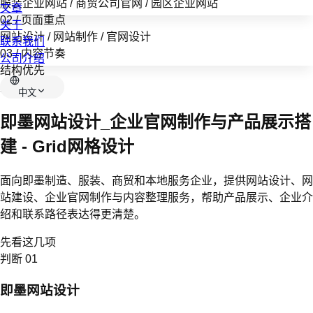
服装企业网站 / 商贸公司官网 / 园区企业网站
文章
02 / 页面重点
关于
网站设计 / 网站制作 / 官网设计
联系我们
03 / 内容节奏
公司介绍
结构优先
案例观察
中文
即墨网站设计_企业官网制作与产品展示搭
建 - Grid网格设计
面向即墨制造、服装、商贸和本地服务企业，提供网站设计、网
站建设、企业官网制作与内容整理服务，帮助产品展示、企业介
绍和联系路径表达得更清楚。
先看这几项
判断 01
即墨网站设计