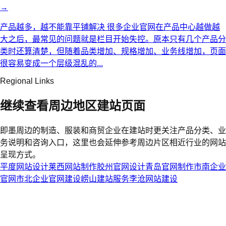
→
产品越多，越不能靠平铺解决 很多企业官网在产品中心越做越
大之后，最常见的问题就是栏目开始失控。原本只有几个产品分
类时还算清楚，但随着品类增加、规格增加、业务线增加，页面
很容易变成一个层级混乱的...
Regional Links
继续查看周边地区建站页面
即墨周边的制造、服装和商贸企业在建站时更关注产品分类、业
务说明和咨询入口，这里也会延伸参考周边片区相近行业的网站
呈现方式。
平度网站设计
莱西网站制作
胶州官网设计
青岛官网制作
市南企业
官网
市北企业官网建设
崂山建站服务
李沧网站建设