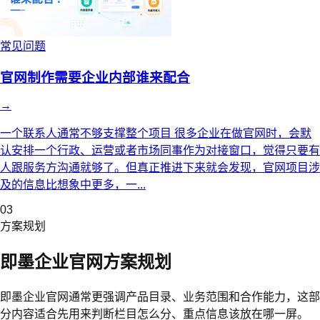
常见问题
官网制作需要企业内部谁来配合
→
一个联系人通常不够支撑整个项目 很多企业在做官网时，会默
认安排一个行政、运营或者市场同事作为对接窗口，觉得只要有
人跟服务方沟通就够了。但真正推进下来就会发现，官网项目涉
及的信息比想象中更多，一...
03
方案规划
即墨企业官网方案规划
即墨企业官网通常更强调产品目录、业务范围和合作能力，这部
分内容适合先用来判断栏目怎么分、重点信息该放在哪一屏。