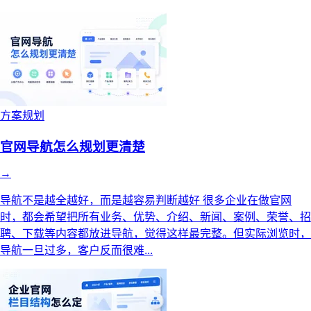
方案规划
官网导航怎么规划更清楚
→
导航不是越全越好，而是越容易判断越好 很多企业在做官网
时，都会希望把所有业务、优势、介绍、新闻、案例、荣誉、招
聘、下载等内容都放进导航，觉得这样最完整。但实际浏览时，
导航一旦过多，客户反而很难...