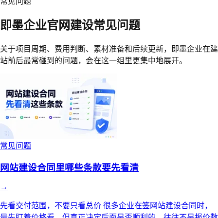
常见问题
即墨企业官网建设常见问题
关于项目周期、费用判断、素材准备和后续更新，即墨企业在建
站前后最常碰到的问题，会在这一组里更集中地展开。
常见问题
网站建设合同里哪些条款要先看清
→
先看交付范围，不要只看总价 很多企业在签网站建设合同时，
最先盯着价格看，但真正决定后面是否顺利的，往往不是报价数