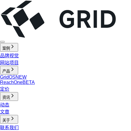
案例
品牌视觉
网站项目
产品
GridOS
NEW
ReachOne
BETA
定价
资讯
动态
文章
关于
联系我们