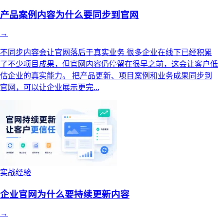
产品案例内容为什么要同步到官网
→
不同步内容会让官网落后于真实业务 很多企业在线下已经积累
了不少项目成果，但官网内容仍停留在很早之前，这会让客户低
估企业的真实能力。 把产品更新、项目案例和业务成果同步到
官网，可以让企业展示更完...
实战经验
企业官网为什么要持续更新内容
→