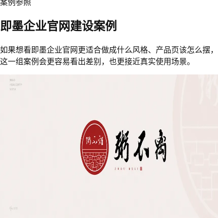
案例参照
即墨企业官网建设案例
如果想看即墨企业官网更适合做成什么风格、产品页该怎么摆，
这一组案例会更容易看出差别，也更接近真实使用场景。