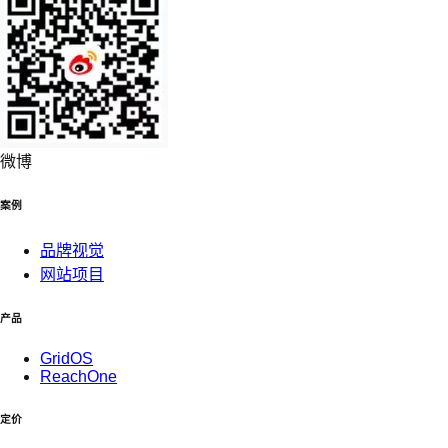
微博
案例
品牌视觉
网站项目
产品
GridOS
ReachOne
定价