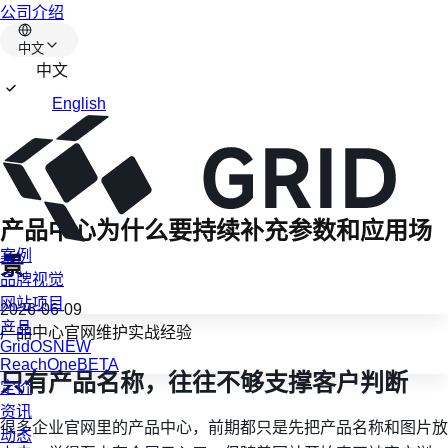
公司介绍
中文
中文
English
产品中心为什么要持续补充参数和应用场
案例
景
品牌视觉
网站项目
2026-06-09
产品
产品中心
官网维护
实战经验
GridOS
NEW
ReachOne
BETA
只有产品名称，往往不够支撑客户判断
定价
资讯
很多企业官网里的产品中心，前期都只是先把产品名称和图片放
动态