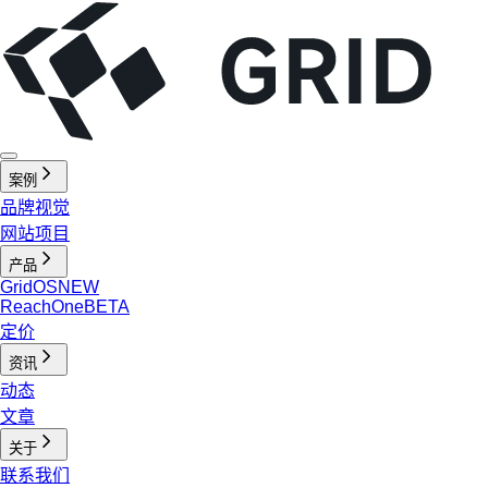
案例
品牌视觉
网站项目
产品
GridOS
NEW
ReachOne
BETA
定价
资讯
动态
文章
关于
联系我们