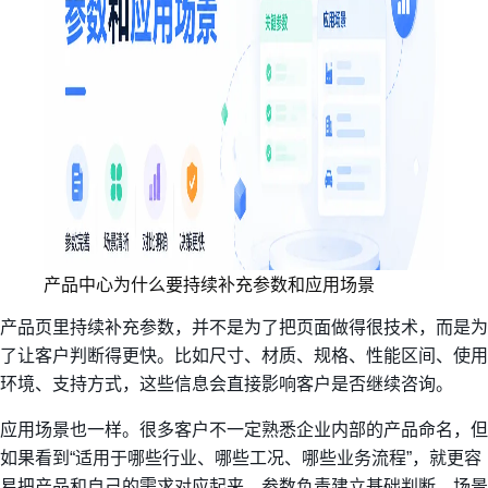
产品中心为什么要持续补充参数和应用场景
产品页里持续补充参数，并不是为了把页面做得很技术，而是为
了让客户判断得更快。比如尺寸、材质、规格、性能区间、使用
环境、支持方式，这些信息会直接影响客户是否继续咨询。
应用场景也一样。很多客户不一定熟悉企业内部的产品命名，但
如果看到“适用于哪些行业、哪些工况、哪些业务流程”，就更容
易把产品和自己的需求对应起来。参数负责建立基础判断，场景