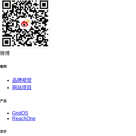
微博
案例
品牌视觉
网站项目
产品
GridOS
ReachOne
定价