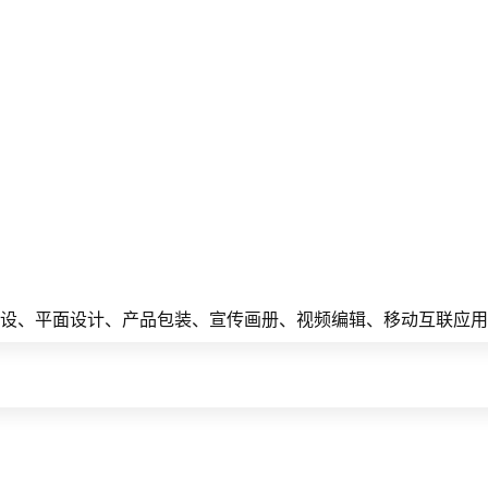
设、平面设计、产品包装、宣传画册、视频编辑、移动互联应用